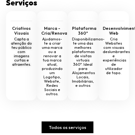
Serviços
Marketing
digital
e
criação
de
Criativos
Marca -
Plataforma
Desenvolvimen
conteúdos
Visuais
Cria/Renova
360º
Web
Capta a
Ajudamos-
Disponibilizamos-
Cria
atenção do
te a criar
te uma das
Websites
Nós
teu público
uma marca
melhores
com visuais
fizemos…
com
ou a
plataformas
deslumbrantes
imagens
renovar a
de visitas
e
curtas e
tua marca
virtuais
experiências
Elohim
atraentes.
atual,
360º. Ideal
de
–
produzindo
para
utilizador
Terapias
um
Alojamentos
de topo.
Holísticas
Logotipo,
Locais,
Website,
Imobiliárias,
Redes
e outros
Empresa
Sociais e
Grams
outros.
OFERTA
DE
VERÃO
Pacotes
Todos os serviços