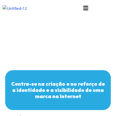
Blogue
Home
|
Serviços
|
Presença Digital E Desenvolvimento De Marca
Casa
Presença digital e
Contacta-
nos
desenvolvimento da marca
Credibilidade
Criatividade
Curiosidade
Centra-se na criação e no reforço de
Envolvimento
a identidade e a visibilidade de uma
e
apoio
marca na Internet
ao
cliente
FAQs