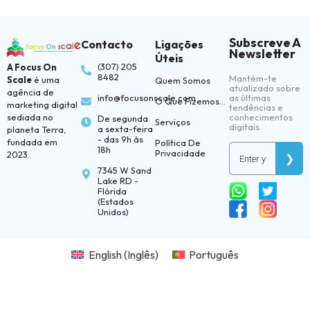
Política
de
privacidade
Subscreve A
Contacto
Ligações
Newsletter
Presença
Úteis
digital
(307) 205
A Focus On
e
8482
Mantém-te
Scale
é uma
Quem Somos
desenvolvimento
atualizado sobre
agência de
da
info@focusonscale.com
as últimas
O Que Fizemos...
marketing digital
marca
tendências e
sediada no
conhecimentos
De segunda
Serviços
digitais.
a sexta-feira
planeta Terra,
Serviços
- das 9h às
fundada em
Política De
18h
Privacidade
2023.
Comércio
7345 W Sand
eletrónico
Lake RD -
Flórida
(Estados
Criação
Unidos)
de
conteúdo
Criativos
English
(
Inglês
)
Português
Visuais
Desenvolvimento
de